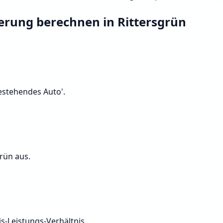
herung berechnen in Rittersgrün
Bestehendes Auto'.
grün aus.
s-Leistungs-Verhältnis.