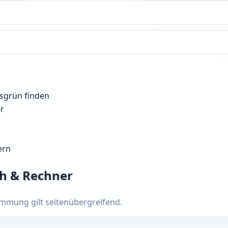
rsgrün finden
er
ern
ch & Rechner
timmung gilt seitenübergreifend.