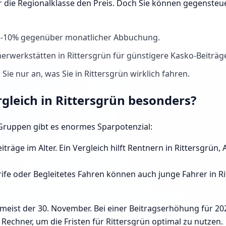
r die Regionalklasse den Preis. Doch Sie können gegenste
 5-10% gegenüber monatlicher Abbuchung.
erwerkstätten in Rittersgrün für günstigere Kasko-Beiträg
ie nur an, was Sie in Rittersgrün wirklich fahren.
rgleich in Rittersgrün besonders?
e Gruppen gibt es enormes Sparpotenzial:
iträge im Alter. Ein Vergleich hilft Rentnern in Rittersgrün
fe oder Begleitetes Fahren können auch junge Fahrer in Rit
 meist der 30. November. Bei einer Beitragserhöhung für 20
echner, um die Fristen für Rittersgrün optimal zu nutzen.