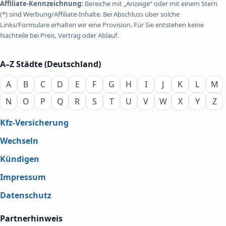
Affiliate-Kennzeichnung:
Bereiche mit „Anzeige“ oder mit einem Stern
(*) sind Werbung/Affiliate-Inhalte. Bei Abschluss über solche
Links/Formulare erhalten wir eine Provision. Für Sie entstehen keine
Nachteile bei Preis, Vertrag oder Ablauf.
A–Z Städte (Deutschland)
A
B
C
D
E
F
G
H
I
J
K
L
M
N
O
P
Q
R
S
T
U
V
W
X
Y
Z
Kfz-Versicherung
Wechseln
Kündigen
Impressum
Datenschutz
Partnerhinweis