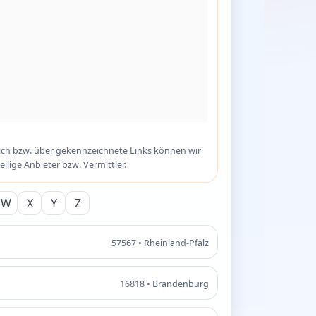
eich bzw. über gekennzeichnete Links können wir
eilige Anbieter bzw. Vermittler.
W
X
Y
Z
57567 • Rheinland-Pfalz
16818 • Brandenburg