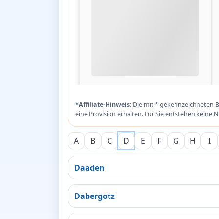
*Affiliate-Hinweis:
Die mit * gekennzeichneten Be
eine Provision erhalten. Für Sie entstehen keine Na
A
B
C
D
E
F
G
H
I
Daaden
Dabergotz