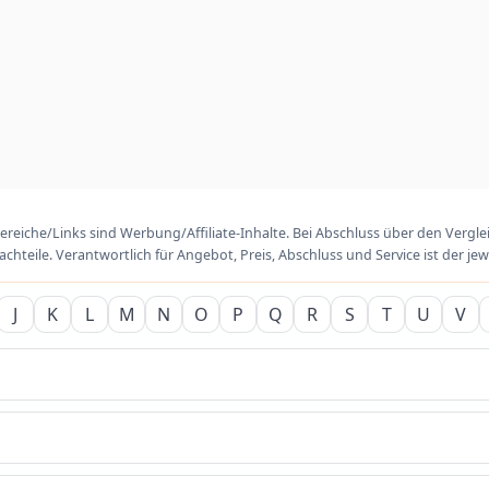
reiche/Links sind Werbung/Affiliate-Inhalte. Bei Abschluss über den Vergl
chteile. Verantwortlich für Angebot, Preis, Abschluss und Service ist der jew
J
K
L
M
N
O
P
Q
R
S
T
U
V