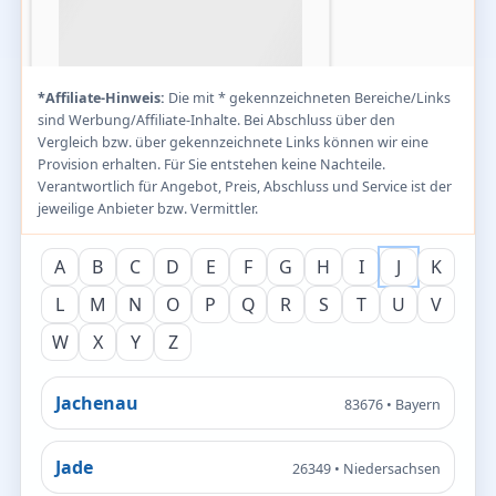
*Affiliate-Hinweis:
Die mit * gekennzeichneten Bereiche/Links
sind Werbung/Affiliate-Inhalte. Bei Abschluss über den
Vergleich bzw. über gekennzeichnete Links können wir eine
Provision erhalten. Für Sie entstehen keine Nachteile.
Verantwortlich für Angebot, Preis, Abschluss und Service ist der
jeweilige Anbieter bzw. Vermittler.
A
B
C
D
E
F
G
H
I
J
K
L
M
N
O
P
Q
R
S
T
U
V
W
X
Y
Z
Jachenau
83676 • Bayern
Jade
26349 • Niedersachsen