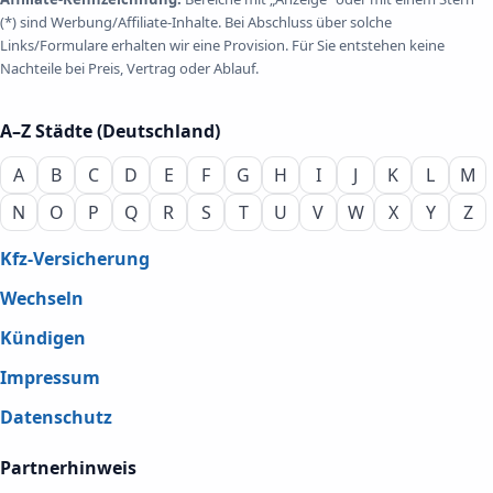
(*) sind Werbung/Affiliate-Inhalte. Bei Abschluss über solche
Links/Formulare erhalten wir eine Provision. Für Sie entstehen keine
Nachteile bei Preis, Vertrag oder Ablauf.
A–Z Städte (Deutschland)
A
B
C
D
E
F
G
H
I
J
K
L
M
N
O
P
Q
R
S
T
U
V
W
X
Y
Z
Kfz-Versicherung
Wechseln
Kündigen
Impressum
Datenschutz
Partnerhinweis