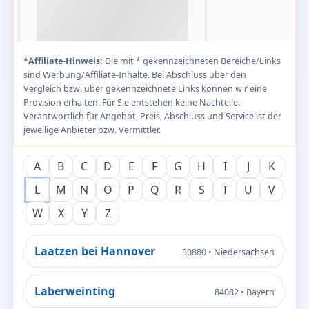
*Affiliate-Hinweis:
Die mit * gekennzeichneten Bereiche/Links
sind Werbung/Affiliate-Inhalte. Bei Abschluss über den
Vergleich bzw. über gekennzeichnete Links können wir eine
Provision erhalten. Für Sie entstehen keine Nachteile.
Verantwortlich für Angebot, Preis, Abschluss und Service ist der
jeweilige Anbieter bzw. Vermittler.
A
B
C
D
E
F
G
H
I
J
K
L
M
N
O
P
Q
R
S
T
U
V
W
X
Y
Z
Laatzen bei Hannover
30880 • Niedersachsen
Laberweinting
84082 • Bayern