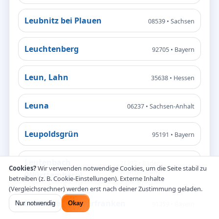
Leubnitz bei Plauen
08539 • Sachsen
Leuchtenberg
92705 • Bayern
Leun, Lahn
35638 • Hessen
Leuna
06237 • Sachsen-Anhalt
Leupoldsgrün
95191 • Bayern
Leutenbach
71397 • Baden-
Cookies?
Wir verwenden notwendige Cookies, um die Seite stabil zu
Württemberg
(Württemberg)
betreiben (z. B. Cookie-Einstellungen). Externe Inhalte
(Vergleichsrechner) werden erst nach deiner Zustimmung geladen.
Leutenbach, Oberfranken
Nur notwendig
Okay
91359 • Bayern