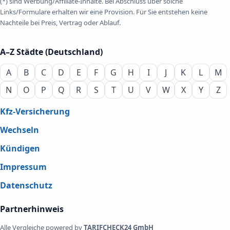
(*) sind Werbung/Affiliate-Inhalte. Bei Abschluss über solche
Links/Formulare erhalten wir eine Provision. Für Sie entstehen keine
Nachteile bei Preis, Vertrag oder Ablauf.
A–Z Städte (Deutschland)
A
B
C
D
E
F
G
H
I
J
K
L
M
N
O
P
Q
R
S
T
U
V
W
X
Y
Z
Kfz-Versicherung
Wechseln
Kündigen
Impressum
Datenschutz
Partnerhinweis
Alle Vergleiche powered by
TARIFCHECK24 GmbH