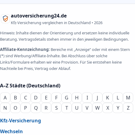
autoversicherung24.de
Kfz-Versicherung vergleichen in Deutschland •
2026
Hinweis: Inhalte dienen der Orientierung und ersetzen keine individuelle
Beratung. Vertragsdetails stehen immer in den jeweiligen Bedingungen.
Affiliate-Kennzeichnung:
Bereiche mit „Anzeige“ oder mit einem Stern
(*) sind Werbung/Affiliate-Inhalte. Bei Abschluss über solche
Links/Formulare erhalten wir eine Provision. Für Sie entstehen keine
Nachteile bei Preis, Vertrag oder Ablauf.
A–Z Städte (Deutschland)
A
B
C
D
E
F
G
H
I
J
K
L
M
N
O
P
Q
R
S
T
U
V
W
X
Y
Z
Kfz-Versicherung
Wechseln