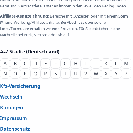
Beratung. Vertragsdetails stehen immer in den jeweiligen Bedingungen.
Affiliate-Kennzeichnung:
Bereiche mit „Anzeige“ oder mit einem Stern
(*) sind Werbung/Affiliate-Inhalte. Bei Abschluss über solche
Links/Formulare erhalten wir eine Provision. Für Sie entstehen keine
Nachteile bei Preis, Vertrag oder Ablauf.
A–Z Städte (Deutschland)
A
B
C
D
E
F
G
H
I
J
K
L
M
N
O
P
Q
R
S
T
U
V
W
X
Y
Z
Kfz-Versicherung
Wechseln
Kündigen
Impressum
Datenschutz