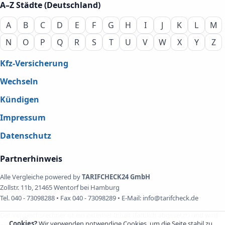
A–Z Städte (Deutschland)
A
B
C
D
E
F
G
H
I
J
K
L
M
N
O
P
Q
R
S
T
U
V
W
X
Y
Z
Kfz-Versicherung
Wechseln
Kündigen
Impressum
Datenschutz
Partnerhinweis
Alle Vergleiche powered by
TARIFCHECK24 GmbH
Zollstr. 11b, 21465 Wentorf bei Hamburg
Tel. 040 - 73098288 • Fax 040 - 73098289 • E-Mail: info@tarifcheck.de
Der Vergleichsrechner ist ein externer Inhalt (farblich abgesetzt) und wird
Cookies?
Wir verwenden notwendige Cookies, um die Seite stabil zu