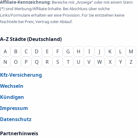
Affiliate-Kennzeichnung:
Bereiche mit „Anzeige“ oder mit einem Stern
(*) sind Werbung/Affiliate-Inhalte. Bei Abschluss über solche
Links/Formulare erhalten wir eine Provision. Für Sie entstehen keine
Nachteile bei Preis, Vertrag oder Ablauf.
A–Z Städte (Deutschland)
A
B
C
D
E
F
G
H
I
J
K
L
M
N
O
P
Q
R
S
T
U
V
W
X
Y
Z
Kfz-Versicherung
Wechseln
Kündigen
Impressum
Datenschutz
Partnerhinweis