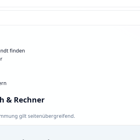
andt finden
er
ern
ch & Rechner
timmung gilt seitenübergreifend.