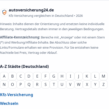
autoversicherung24.de
Kfz-Versicherung vergleichen in Deutschland •
2026
Hinweis: Inhalte dienen der Orientierung und ersetzen keine individuelle
Beratung. Vertragsdetails stehen immer in den jeweiligen Bedingungen.
Affiliate-Kennzeichnung:
Bereiche mit „Anzeige“ oder mit einem Stern
(*) sind Werbung/Affiliate-Inhalte. Bei Abschluss über solche
Links/Formulare erhalten wir eine Provision. Für Sie entstehen keine
Nachteile bei Preis, Vertrag oder Ablauf.
A–Z Städte (Deutschland)
A
B
C
D
E
F
G
H
I
J
K
L
M
N
O
P
Q
R
S
T
U
V
W
X
Y
Z
Kfz-Versicherung
Wechseln