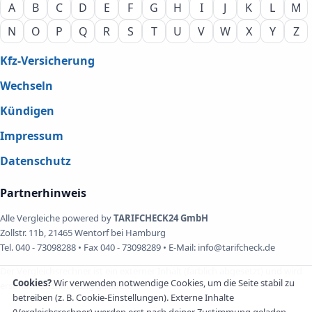
A
B
C
D
E
F
G
H
I
J
K
L
M
N
O
P
Q
R
S
T
U
V
W
X
Y
Z
Kfz-Versicherung
Wechseln
Kündigen
Impressum
Datenschutz
Partnerhinweis
Alle Vergleiche powered by
TARIFCHECK24 GmbH
Zollstr. 11b, 21465 Wentorf bei Hamburg
Tel. 040 - 73098288 • Fax 040 - 73098289 • E-Mail: info@tarifcheck.de
Der Vergleichsrechner ist ein externer Inhalt (farblich abgesetzt) und wird
Cookies?
Wir verwenden notwendige Cookies, um die Seite stabil zu
erst nach Zustimmung geladen.
betreiben (z. B. Cookie-Einstellungen). Externe Inhalte