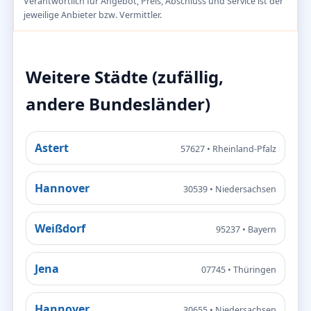
Verantwortlich für Angebot, Preis, Abschluss und Service ist der
jeweilige Anbieter bzw. Vermittler.
Weitere Städte (zufällig,
andere Bundesländer)
Astert
57627 • Rheinland-Pfalz
Hannover
30539 • Niedersachsen
Weißdorf
95237 • Bayern
Jena
07745 • Thüringen
Hannover
30655 • Niedersachsen