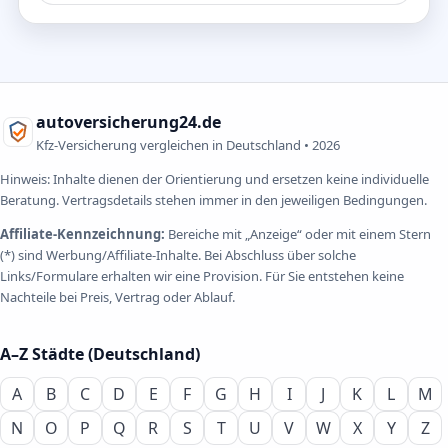
autoversicherung24.de
Kfz-Versicherung vergleichen in Deutschland •
2026
Hinweis: Inhalte dienen der Orientierung und ersetzen keine individuelle
Beratung. Vertragsdetails stehen immer in den jeweiligen Bedingungen.
Affiliate-Kennzeichnung:
Bereiche mit „Anzeige“ oder mit einem Stern
(*) sind Werbung/Affiliate-Inhalte. Bei Abschluss über solche
Links/Formulare erhalten wir eine Provision. Für Sie entstehen keine
Nachteile bei Preis, Vertrag oder Ablauf.
A–Z Städte (Deutschland)
A
B
C
D
E
F
G
H
I
J
K
L
M
N
O
P
Q
R
S
T
U
V
W
X
Y
Z