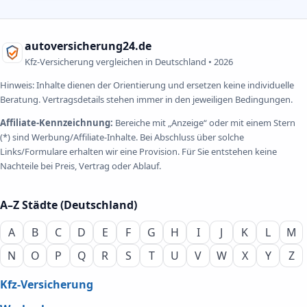
autoversicherung24.de
Kfz-Versicherung vergleichen in Deutschland •
2026
Hinweis: Inhalte dienen der Orientierung und ersetzen keine individuelle
Beratung. Vertragsdetails stehen immer in den jeweiligen Bedingungen.
Affiliate-Kennzeichnung:
Bereiche mit „Anzeige“ oder mit einem Stern
(*) sind Werbung/Affiliate-Inhalte. Bei Abschluss über solche
Links/Formulare erhalten wir eine Provision. Für Sie entstehen keine
Nachteile bei Preis, Vertrag oder Ablauf.
A–Z Städte (Deutschland)
A
B
C
D
E
F
G
H
I
J
K
L
M
N
O
P
Q
R
S
T
U
V
W
X
Y
Z
Kfz-Versicherung