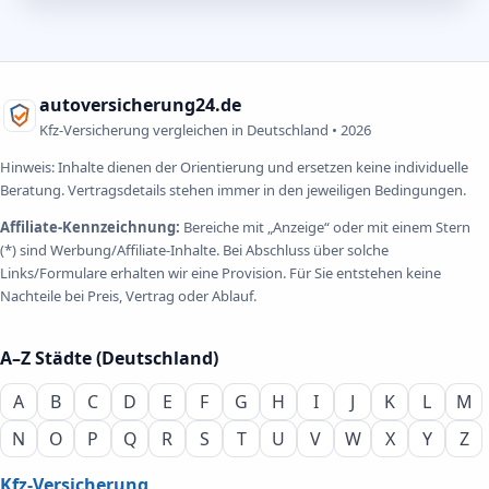
autoversicherung24.de
Kfz-Versicherung vergleichen in Deutschland •
2026
Hinweis: Inhalte dienen der Orientierung und ersetzen keine individuelle
Beratung. Vertragsdetails stehen immer in den jeweiligen Bedingungen.
Affiliate-Kennzeichnung:
Bereiche mit „Anzeige“ oder mit einem Stern
(*) sind Werbung/Affiliate-Inhalte. Bei Abschluss über solche
Links/Formulare erhalten wir eine Provision. Für Sie entstehen keine
Nachteile bei Preis, Vertrag oder Ablauf.
A–Z Städte (Deutschland)
A
B
C
D
E
F
G
H
I
J
K
L
M
N
O
P
Q
R
S
T
U
V
W
X
Y
Z
Kfz-Versicherung