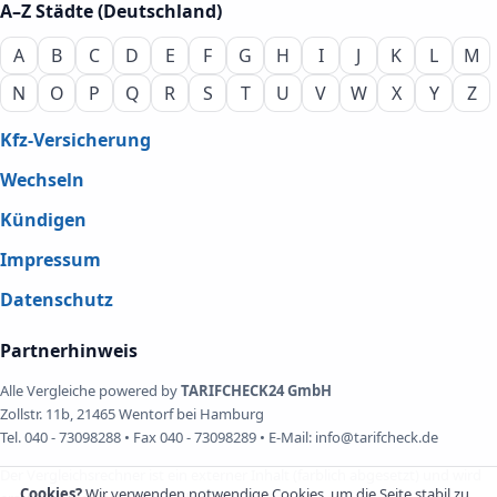
A–Z Städte (Deutschland)
A
B
C
D
E
F
G
H
I
J
K
L
M
N
O
P
Q
R
S
T
U
V
W
X
Y
Z
Kfz-Versicherung
Wechseln
Kündigen
Impressum
Datenschutz
Partnerhinweis
Alle Vergleiche powered by
TARIFCHECK24 GmbH
Zollstr. 11b, 21465 Wentorf bei Hamburg
Tel. 040 - 73098288 • Fax 040 - 73098289 • E-Mail: info@tarifcheck.de
Der Vergleichsrechner ist ein externer Inhalt (farblich abgesetzt) und wird
Cookies?
Wir verwenden notwendige Cookies, um die Seite stabil zu