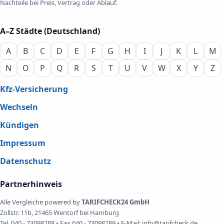
Nachteile bei Preis, Vertrag oder Ablauf.
A–Z Städte (Deutschland)
A
B
C
D
E
F
G
H
I
J
K
L
M
N
O
P
Q
R
S
T
U
V
W
X
Y
Z
Kfz-Versicherung
Wechseln
Kündigen
Impressum
Datenschutz
Partnerhinweis
Alle Vergleiche powered by
TARIFCHECK24 GmbH
Zollstr. 11b, 21465 Wentorf bei Hamburg
Tel. 040 - 73098288 • Fax 040 - 73098289 • E-Mail: info@tarifcheck.de