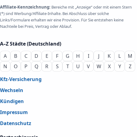
Affiliate-Kennzeichnung:
Bereiche mit „Anzeige“ oder mit einem Stern
(*) sind Werbung/Affiliate-Inhalte. Bei Abschluss über solche
Links/Formulare erhalten wir eine Provision. Für Sie entstehen keine
Nachteile bei Preis, Vertrag oder Ablauf.
A–Z Städte (Deutschland)
A
B
C
D
E
F
G
H
I
J
K
L
M
N
O
P
Q
R
S
T
U
V
W
X
Y
Z
Kfz-Versicherung
Wechseln
Kündigen
Impressum
Datenschutz