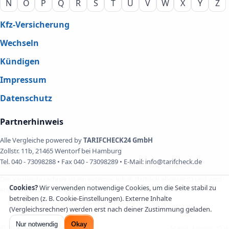
N
O
P
Q
R
S
T
U
V
W
X
Y
Z
Kfz-Versicherung
Wechseln
Kündigen
Impressum
Datenschutz
Partnerhinweis
Alle Vergleiche powered by
TARIFCHECK24 GmbH
Zollstr. 11b, 21465 Wentorf bei Hamburg
Tel. 040 - 73098288 • Fax 040 - 73098289 • E-Mail: info@tarifcheck.de
Der Vergleichsrechner ist ein externer Inhalt (farblich abgesetzt) und wird
Cookies?
Wir verwenden notwendige Cookies, um die Seite stabil zu
erst nach Zustimmung geladen.
betreiben (z. B. Cookie-Einstellungen). Externe Inhalte
(Vergleichsrechner) werden erst nach deiner Zustimmung geladen.
Nur notwendig
Okay
©
2026
autoversicherung24.de
Stand:
August 2026