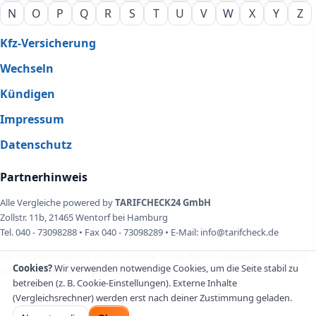
N
O
P
Q
R
S
T
U
V
W
X
Y
Z
Kfz-Versicherung
Wechseln
Kündigen
Impressum
Datenschutz
Partnerhinweis
Alle Vergleiche powered by
TARIFCHECK24 GmbH
Zollstr. 11b, 21465 Wentorf bei Hamburg
Tel. 040 - 73098288 • Fax 040 - 73098289 • E-Mail: info@tarifcheck.de
Der Vergleichsrechner ist ein externer Inhalt (farblich abgesetzt) und wird
Cookies?
Wir verwenden notwendige Cookies, um die Seite stabil zu
erst nach Zustimmung geladen.
betreiben (z. B. Cookie-Einstellungen). Externe Inhalte
(Vergleichsrechner) werden erst nach deiner Zustimmung geladen.