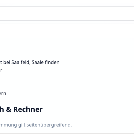
 bei Saalfeld, Saale finden
er
ern
ch & Rechner
timmung gilt seitenübergreifend.