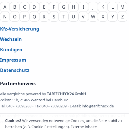
A
B
C
D
E
F
G
H
I
J
K
L
M
N
O
P
Q
R
S
T
U
V
W
X
Y
Z
Kfz-Versicherung
Wechseln
Kündigen
Impressum
Datenschutz
Partnerhinweis
Alle Vergleiche powered by
TARIFCHECK24 GmbH
Zollstr. 11b, 21465 Wentorf bei Hamburg
Tel. 040 - 73098288 • Fax 040 - 73098289 • E-Mail: info@tarifcheck.de
Der Vergleichsrechner ist ein externer Inhalt (farblich abgesetzt) und wird
Cookies?
Wir verwenden notwendige Cookies, um die Seite stabil zu
erst nach Zustimmung geladen.
betreiben (z. B. Cookie-Einstellungen). Externe Inhalte