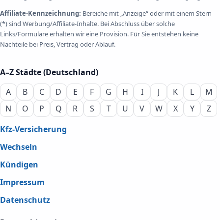
Affiliate-Kennzeichnung:
Bereiche mit „Anzeige“ oder mit einem Stern
(*) sind Werbung/Affiliate-Inhalte. Bei Abschluss über solche
Links/Formulare erhalten wir eine Provision. Für Sie entstehen keine
Nachteile bei Preis, Vertrag oder Ablauf.
A–Z Städte (Deutschland)
A
B
C
D
E
F
G
H
I
J
K
L
M
N
O
P
Q
R
S
T
U
V
W
X
Y
Z
Kfz-Versicherung
Wechseln
Kündigen
Impressum
Datenschutz