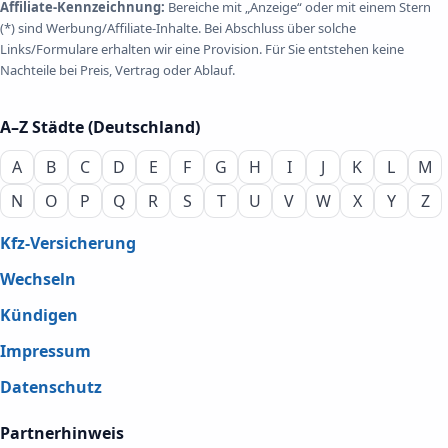
Affiliate-Kennzeichnung:
Bereiche mit „Anzeige“ oder mit einem Stern
(*) sind Werbung/Affiliate-Inhalte. Bei Abschluss über solche
Links/Formulare erhalten wir eine Provision. Für Sie entstehen keine
Nachteile bei Preis, Vertrag oder Ablauf.
A–Z Städte (Deutschland)
A
B
C
D
E
F
G
H
I
J
K
L
M
N
O
P
Q
R
S
T
U
V
W
X
Y
Z
Kfz-Versicherung
Wechseln
Kündigen
Impressum
Datenschutz
Partnerhinweis