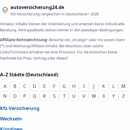
autoversicherung24.de
Kfz-Versicherung vergleichen in Deutschland •
2026
Hinweis: Inhalte dienen der Orientierung und ersetzen keine individuelle
Beratung. Vertragsdetails stehen immer in den jeweiligen Bedingungen.
Affiliate-Kennzeichnung:
Bereiche mit „Anzeige“ oder mit einem Stern
(*) sind Werbung/Affiliate-Inhalte. Bei Abschluss über solche
Links/Formulare erhalten wir eine Provision. Für Sie entstehen keine
Nachteile bei Preis, Vertrag oder Ablauf.
A–Z Städte (Deutschland)
A
B
C
D
E
F
G
H
I
J
K
L
M
N
O
P
Q
R
S
T
U
V
W
X
Y
Z
Kfz-Versicherung
Wechseln
Kündigen