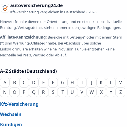
autoversicherung24.de
Kfz-Versicherung vergleichen in Deutschland •
2026
Hinweis: Inhalte dienen der Orientierung und ersetzen keine individuelle
Beratung. Vertragsdetails stehen immer in den jeweiligen Bedingungen.
Affiliate-Kennzeichnung:
Bereiche mit „Anzeige“ oder mit einem Stern
(*) sind Werbung/Affiliate-Inhalte. Bei Abschluss über solche
Links/Formulare erhalten wir eine Provision. Für Sie entstehen keine
Nachteile bei Preis, Vertrag oder Ablauf.
A–Z Städte (Deutschland)
A
B
C
D
E
F
G
H
I
J
K
L
M
N
O
P
Q
R
S
T
U
V
W
X
Y
Z
Kfz-Versicherung
Wechseln
Kündigen