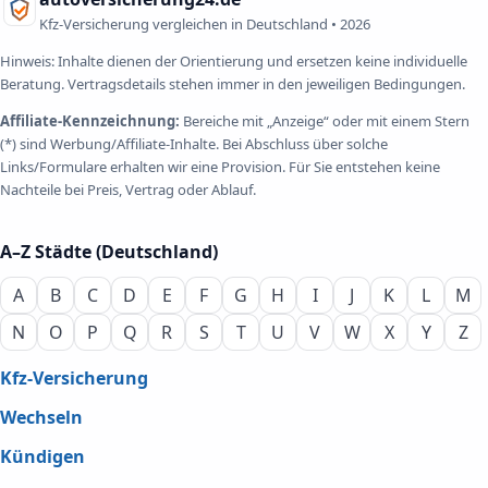
Kfz-Versicherung vergleichen in Deutschland •
2026
Hinweis: Inhalte dienen der Orientierung und ersetzen keine individuelle
Beratung. Vertragsdetails stehen immer in den jeweiligen Bedingungen.
Affiliate-Kennzeichnung:
Bereiche mit „Anzeige“ oder mit einem Stern
(*) sind Werbung/Affiliate-Inhalte. Bei Abschluss über solche
Links/Formulare erhalten wir eine Provision. Für Sie entstehen keine
Nachteile bei Preis, Vertrag oder Ablauf.
A–Z Städte (Deutschland)
A
B
C
D
E
F
G
H
I
J
K
L
M
N
O
P
Q
R
S
T
U
V
W
X
Y
Z
Kfz-Versicherung
Wechseln
Kündigen