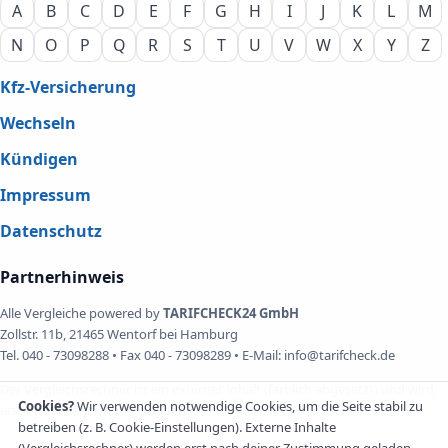
A
B
C
D
E
F
G
H
I
J
K
L
M
N
O
P
Q
R
S
T
U
V
W
X
Y
Z
Kfz-Versicherung
Wechseln
Kündigen
Impressum
Datenschutz
Partnerhinweis
Alle Vergleiche powered by
TARIFCHECK24 GmbH
Zollstr. 11b, 21465 Wentorf bei Hamburg
Tel. 040 - 73098288 • Fax 040 - 73098289 • E-Mail: info@tarifcheck.de
Der Vergleichsrechner ist ein externer Inhalt (farblich abgesetzt) und wird
Cookies?
Wir verwenden notwendige Cookies, um die Seite stabil zu
erst nach Zustimmung geladen.
betreiben (z. B. Cookie-Einstellungen). Externe Inhalte