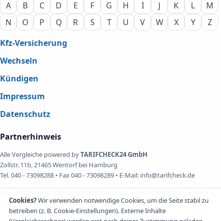
A
B
C
D
E
F
G
H
I
J
K
L
M
N
O
P
Q
R
S
T
U
V
W
X
Y
Z
Kfz-Versicherung
Wechseln
Kündigen
Impressum
Datenschutz
Partnerhinweis
Alle Vergleiche powered by
TARIFCHECK24 GmbH
Zollstr. 11b, 21465 Wentorf bei Hamburg
Tel. 040 - 73098288 • Fax 040 - 73098289 • E-Mail: info@tarifcheck.de
Der Vergleichsrechner ist ein externer Inhalt (farblich abgesetzt) und wird
Cookies?
Wir verwenden notwendige Cookies, um die Seite stabil zu
erst nach Zustimmung geladen.
betreiben (z. B. Cookie-Einstellungen). Externe Inhalte