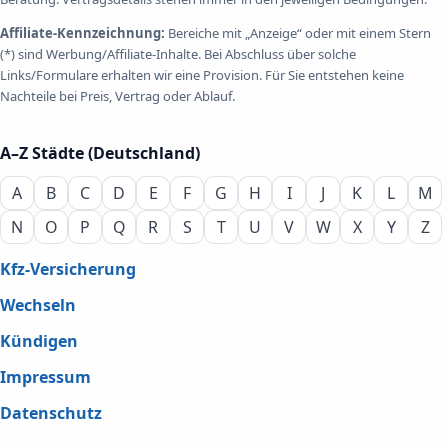
Affiliate-Kennzeichnung:
Bereiche mit „Anzeige“ oder mit einem Stern
(*) sind Werbung/Affiliate-Inhalte. Bei Abschluss über solche
Links/Formulare erhalten wir eine Provision. Für Sie entstehen keine
Nachteile bei Preis, Vertrag oder Ablauf.
A–Z Städte (Deutschland)
A
B
C
D
E
F
G
H
I
J
K
L
M
N
O
P
Q
R
S
T
U
V
W
X
Y
Z
Kfz-Versicherung
Wechseln
Kündigen
Impressum
Datenschutz