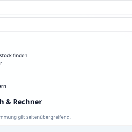
stock finden
er
ern
ch & Rechner
timmung gilt seitenübergreifend.