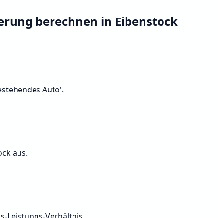
herung berechnen in Eibenstock
Bestehendes Auto'.
ock aus.
s-Leistungs-Verhältnis.