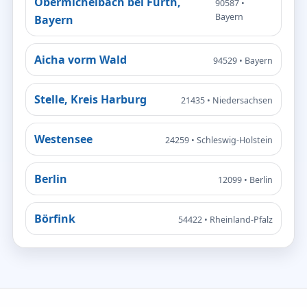
Obermichelbach bei Fürth,
90587 •
Bayern
Bayern
Aicha vorm Wald
94529 • Bayern
Stelle, Kreis Harburg
21435 • Niedersachsen
Westensee
24259 • Schleswig-Holstein
Berlin
12099 • Berlin
Börfink
54422 • Rheinland-Pfalz