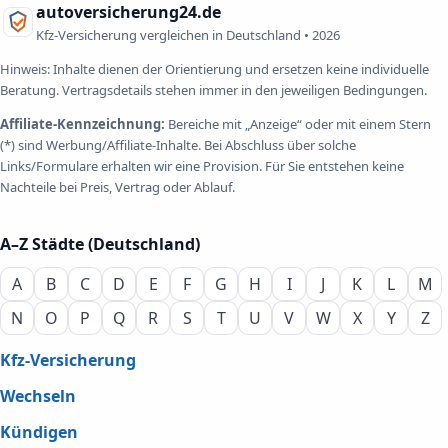
autoversicherung24.de
Kfz-Versicherung vergleichen in Deutschland •
2026
Hinweis: Inhalte dienen der Orientierung und ersetzen keine individuelle
Beratung. Vertragsdetails stehen immer in den jeweiligen Bedingungen.
Affiliate-Kennzeichnung:
Bereiche mit „Anzeige“ oder mit einem Stern
(*) sind Werbung/Affiliate-Inhalte. Bei Abschluss über solche
Links/Formulare erhalten wir eine Provision. Für Sie entstehen keine
Nachteile bei Preis, Vertrag oder Ablauf.
A–Z Städte (Deutschland)
A
B
C
D
E
F
G
H
I
J
K
L
M
N
O
P
Q
R
S
T
U
V
W
X
Y
Z
Kfz-Versicherung
Wechseln
Kündigen