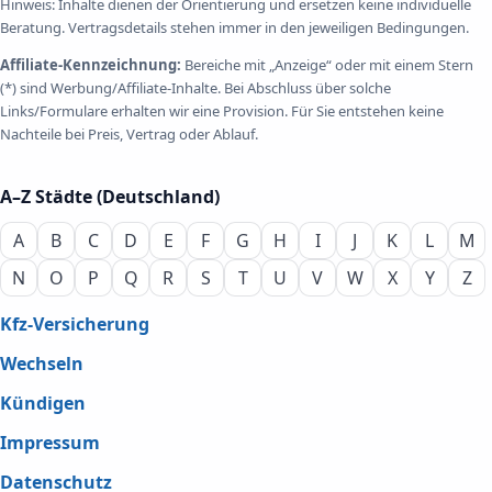
Hinweis: Inhalte dienen der Orientierung und ersetzen keine individuelle
Beratung. Vertragsdetails stehen immer in den jeweiligen Bedingungen.
Affiliate-Kennzeichnung:
Bereiche mit „Anzeige“ oder mit einem Stern
(*) sind Werbung/Affiliate-Inhalte. Bei Abschluss über solche
Links/Formulare erhalten wir eine Provision. Für Sie entstehen keine
Nachteile bei Preis, Vertrag oder Ablauf.
A–Z Städte (Deutschland)
A
B
C
D
E
F
G
H
I
J
K
L
M
N
O
P
Q
R
S
T
U
V
W
X
Y
Z
Kfz-Versicherung
Wechseln
Kündigen
Impressum
Datenschutz