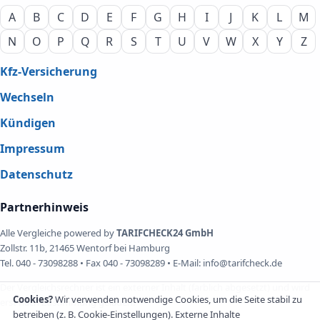
A
B
C
D
E
F
G
H
I
J
K
L
M
N
O
P
Q
R
S
T
U
V
W
X
Y
Z
Kfz-Versicherung
Wechseln
Kündigen
Impressum
Datenschutz
Partnerhinweis
Alle Vergleiche powered by
TARIFCHECK24 GmbH
Zollstr. 11b, 21465 Wentorf bei Hamburg
Tel. 040 - 73098288 • Fax 040 - 73098289 • E-Mail: info@tarifcheck.de
Der Vergleichsrechner ist ein externer Inhalt (farblich abgesetzt) und wird
Cookies?
Wir verwenden notwendige Cookies, um die Seite stabil zu
erst nach Zustimmung geladen.
betreiben (z. B. Cookie-Einstellungen). Externe Inhalte