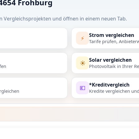
04654 Frohburg
n Vergleichsprojekten und öffnen in einem neuen Tab.
Strom vergleichen
⚡
Tarife prüfen, Anbieter
Solar vergleichen
☀️
fen
Photovoltaik in Ihrer R
*Kreditvergleich
💶
rgleichen
Kredite vergleichen un