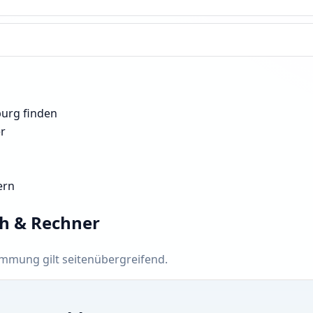
burg finden
er
ern
ch & Rechner
timmung gilt seitenübergreifend.