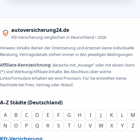
autoversicherung24.de
Kfz-Versicherung vergleichen in Deutschland •
2026
Hinweis: Inhalte dienen der Orientierung und ersetzen keine individuelle
Beratung. Vertragsdetails stehen immer in den jeweiligen Bedingungen.
Affiliate-Kennzeichnung:
Bereiche mit „Anzeige“ oder mit einem Stern
(*) sind Werbung/Affiliate-Inhalte. Bei Abschluss über solche
Links/Formulare erhalten wir eine Provision. Für Sie entstehen keine
Nachteile bei Preis, Vertrag oder Ablauf.
A–Z Städte (Deutschland)
A
B
C
D
E
F
G
H
I
J
K
L
M
N
O
P
Q
R
S
T
U
V
W
X
Y
Z
Kfz-Versicherung