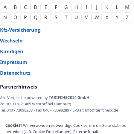
A
B
C
D
E
F
G
H
I
J
K
L
M
N
O
P
Q
R
S
T
U
V
W
X
Y
Z
Kfz-Versicherung
Wechseln
Kündigen
Impressum
Datenschutz
Partnerhinweis
Alle Vergleiche powered by
TARIFCHECK24 GmbH
Zollstr. 11b, 21465 Wentorf bei Hamburg
Tel. 040 - 73098288 • Fax 040 - 73098289 • E-Mail: info@tarifcheck.de
Der Vergleichsrechner ist ein externer Inhalt (farblich abgesetzt) und wird
Cookies?
Wir verwenden notwendige Cookies, um die Seite stabil zu
erst nach Zustimmung geladen.
betreiben (z. B. Cookie-Einstellungen). Externe Inhalte