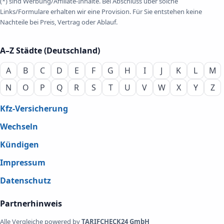
(*) sind Werbung/Affiliate-Inhalte. Bei Abschluss über solche
Links/Formulare erhalten wir eine Provision. Für Sie entstehen keine
Nachteile bei Preis, Vertrag oder Ablauf.
A–Z Städte (Deutschland)
A
B
C
D
E
F
G
H
I
J
K
L
M
N
O
P
Q
R
S
T
U
V
W
X
Y
Z
Kfz-Versicherung
Wechseln
Kündigen
Impressum
Datenschutz
Partnerhinweis
Alle Vergleiche powered by
TARIFCHECK24 GmbH