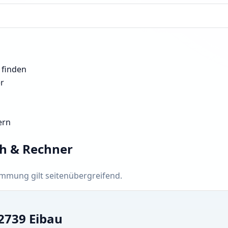
 finden
er
ern
ch & Rechner
timmung gilt seitenübergreifend.
02739 Eibau