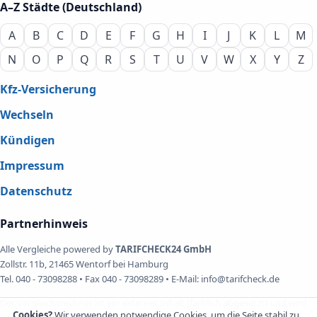
A–Z Städte (Deutschland)
A
B
C
D
E
F
G
H
I
J
K
L
M
N
O
P
Q
R
S
T
U
V
W
X
Y
Z
Kfz-Versicherung
Wechseln
Kündigen
Impressum
Datenschutz
Partnerhinweis
Alle Vergleiche powered by
TARIFCHECK24 GmbH
Zollstr. 11b, 21465 Wentorf bei Hamburg
Tel. 040 - 73098288 • Fax 040 - 73098289 • E-Mail: info@tarifcheck.de
Der Vergleichsrechner ist ein externer Inhalt (farblich abgesetzt) und wird
Cookies?
Wir verwenden notwendige Cookies, um die Seite stabil zu