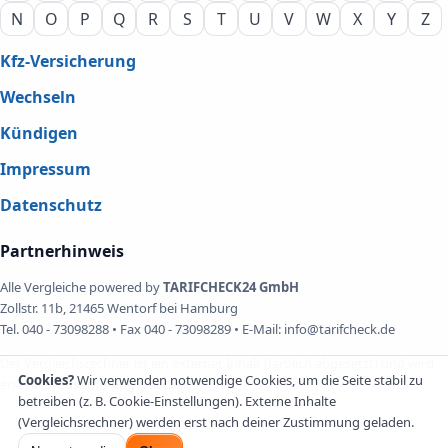
N
O
P
Q
R
S
T
U
V
W
X
Y
Z
Kfz-Versicherung
Wechseln
Kündigen
Impressum
Datenschutz
Partnerhinweis
Alle Vergleiche powered by
TARIFCHECK24 GmbH
Zollstr. 11b, 21465 Wentorf bei Hamburg
Tel. 040 - 73098288 • Fax 040 - 73098289 • E-Mail: info@tarifcheck.de
Der Vergleichsrechner ist ein externer Inhalt (farblich abgesetzt) und wird
Cookies?
Wir verwenden notwendige Cookies, um die Seite stabil zu
erst nach Zustimmung geladen.
betreiben (z. B. Cookie-Einstellungen). Externe Inhalte
(Vergleichsrechner) werden erst nach deiner Zustimmung geladen.