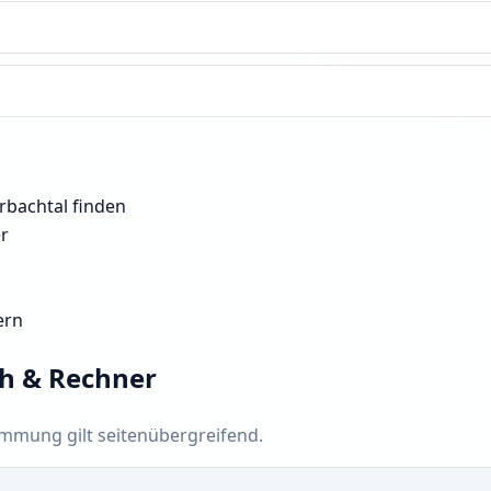
rbachtal finden
er
ern
ch & Rechner
timmung gilt seitenübergreifend.