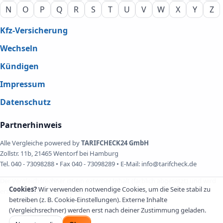
N
O
P
Q
R
S
T
U
V
W
X
Y
Z
Kfz-Versicherung
Wechseln
Kündigen
Impressum
Datenschutz
Partnerhinweis
Alle Vergleiche powered by
TARIFCHECK24 GmbH
Zollstr. 11b, 21465 Wentorf bei Hamburg
Tel. 040 - 73098288 • Fax 040 - 73098289 • E-Mail: info@tarifcheck.de
Der Vergleichsrechner ist ein externer Inhalt (farblich abgesetzt) und wird
Cookies?
Wir verwenden notwendige Cookies, um die Seite stabil zu
erst nach Zustimmung geladen.
betreiben (z. B. Cookie-Einstellungen). Externe Inhalte
(Vergleichsrechner) werden erst nach deiner Zustimmung geladen.