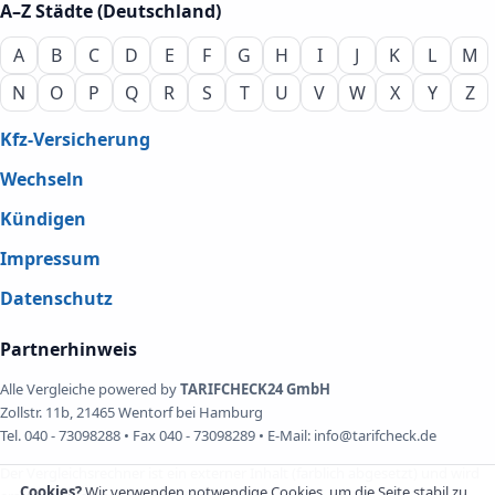
A–Z Städte (Deutschland)
A
B
C
D
E
F
G
H
I
J
K
L
M
N
O
P
Q
R
S
T
U
V
W
X
Y
Z
Kfz-Versicherung
Wechseln
Kündigen
Impressum
Datenschutz
Partnerhinweis
Alle Vergleiche powered by
TARIFCHECK24 GmbH
Zollstr. 11b, 21465 Wentorf bei Hamburg
Tel. 040 - 73098288 • Fax 040 - 73098289 • E-Mail: info@tarifcheck.de
Der Vergleichsrechner ist ein externer Inhalt (farblich abgesetzt) und wird
Cookies?
Wir verwenden notwendige Cookies, um die Seite stabil zu