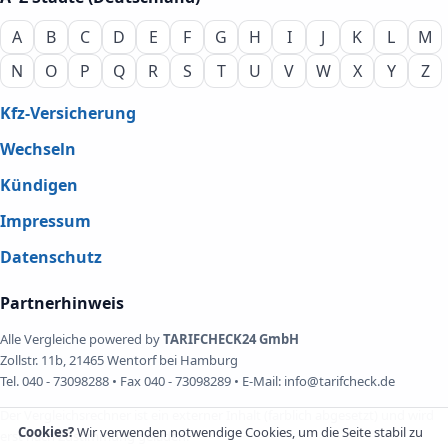
A
B
C
D
E
F
G
H
I
J
K
L
M
N
O
P
Q
R
S
T
U
V
W
X
Y
Z
Kfz-Versicherung
Wechseln
Kündigen
Impressum
Datenschutz
Partnerhinweis
Alle Vergleiche powered by
TARIFCHECK24 GmbH
Zollstr. 11b, 21465 Wentorf bei Hamburg
Tel. 040 - 73098288 • Fax 040 - 73098289 • E-Mail: info@tarifcheck.de
Der Vergleichsrechner ist ein externer Inhalt (farblich abgesetzt) und wird
Cookies?
Wir verwenden notwendige Cookies, um die Seite stabil zu
erst nach Zustimmung geladen.