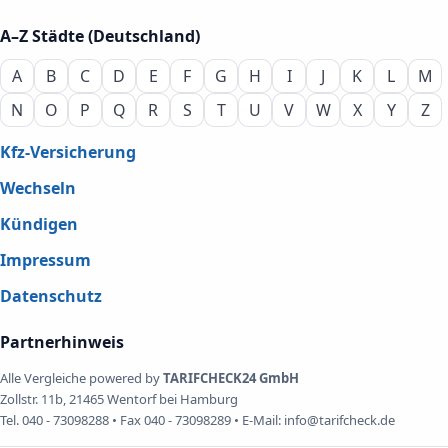
A–Z Städte (Deutschland)
A
B
C
D
E
F
G
H
I
J
K
L
M
N
O
P
Q
R
S
T
U
V
W
X
Y
Z
Kfz-Versicherung
Wechseln
Kündigen
Impressum
Datenschutz
Partnerhinweis
Alle Vergleiche powered by
TARIFCHECK24 GmbH
Zollstr. 11b, 21465 Wentorf bei Hamburg
Tel. 040 - 73098288 • Fax 040 - 73098289 • E-Mail: info@tarifcheck.de