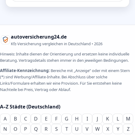
autoversicherung24.de
Kfz-Versicherung vergleichen in Deutschland •
2026
Hinweis: Inhalte dienen der Orientierung und ersetzen keine individuelle
Beratung. Vertragsdetails stehen immer in den jeweiligen Bedingungen.
Affiliate-Kennzeichnung:
Bereiche mit „Anzeige“ oder mit einem Stern
(*) sind Werbung/Affiliate-Inhalte. Bei Abschluss über solche
Links/Formulare erhalten wir eine Provision. Für Sie entstehen keine
Nachteile bei Preis, Vertrag oder Ablauf.
A–Z Städte (Deutschland)
A
B
C
D
E
F
G
H
I
J
K
L
M
N
O
P
Q
R
S
T
U
V
W
X
Y
Z