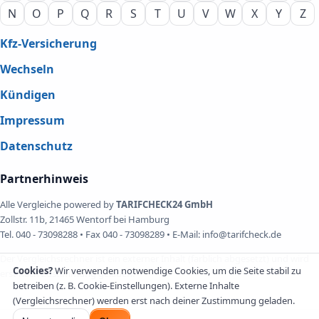
N
O
P
Q
R
S
T
U
V
W
X
Y
Z
Kfz-Versicherung
Wechseln
Kündigen
Impressum
Datenschutz
Partnerhinweis
Alle Vergleiche powered by
TARIFCHECK24 GmbH
Zollstr. 11b, 21465 Wentorf bei Hamburg
Tel. 040 - 73098288 • Fax 040 - 73098289 • E-Mail: info@tarifcheck.de
Der Vergleichsrechner ist ein externer Inhalt (farblich abgesetzt) und wird
Cookies?
Wir verwenden notwendige Cookies, um die Seite stabil zu
erst nach Zustimmung geladen.
betreiben (z. B. Cookie-Einstellungen). Externe Inhalte
(Vergleichsrechner) werden erst nach deiner Zustimmung geladen.