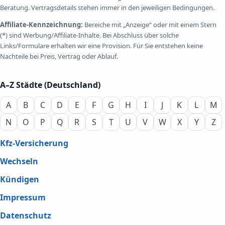
Beratung. Vertragsdetails stehen immer in den jeweiligen Bedingungen.
Affiliate-Kennzeichnung:
Bereiche mit „Anzeige“ oder mit einem Stern
(*) sind Werbung/Affiliate-Inhalte. Bei Abschluss über solche
Links/Formulare erhalten wir eine Provision. Für Sie entstehen keine
Nachteile bei Preis, Vertrag oder Ablauf.
A–Z Städte (Deutschland)
A
B
C
D
E
F
G
H
I
J
K
L
M
N
O
P
Q
R
S
T
U
V
W
X
Y
Z
Kfz-Versicherung
Wechseln
Kündigen
Impressum
Datenschutz